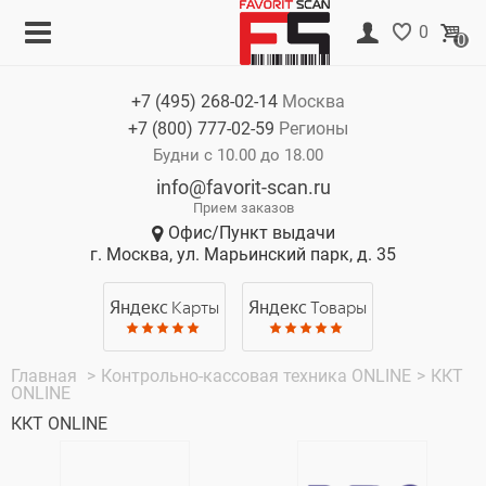
Меню
Корзина
0
0
Каталог
Нет товаров
+7 (495)
268-02-14
Москва
Акции
+7 (800)
777-02-59
Регионы
О компании
Будни с 10.00 до 18.00
info@favorit-scan.ru
Оплата
Прием заказов
Офис/Пункт выдачи
Доставка
г. Москва, ул. Марьинский парк, д. 35
Гарантия
Яндекс
Карты
Яндекс
Товары
Контакты
Главная
>
Контрольно-кассовая техника ONLINE
>
ККТ
ONLINE
ККТ ONLINE