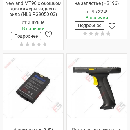
Newland MT90 с окошком
на запястье (HS196)
для камеры заднего
от
4 722 ₽
вида (NLS-PG9050-03)
В наличии
от
3 826 ₽
Подробнее
В наличии
Подробнее
Аккумулятор 3.8V
Пистолетная рукоятка