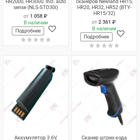
HR2000, HR3000, Incl. auto
сканеров Newland HR15,
sense (NLS-STD30i)
HR20, HR32, HR52 (BTY-
HR15/32)
от
1 058 ₽
от
2 361 ₽
В наличии
В наличии
Подробнее
Подробнее
Аккумулятор 3.6V,
Сканер штрих-кода