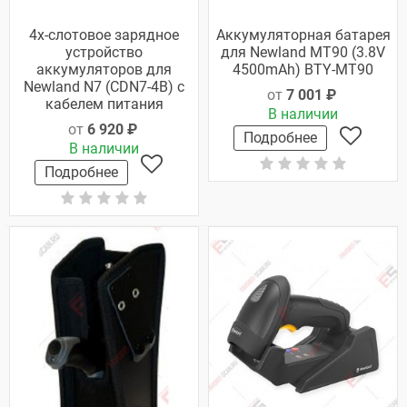
4х-слотовое зарядное
Аккумуляторная батарея
устройство
для Newland MT90 (3.8V
аккумуляторов для
4500mAh) BTY-MT90
Newland N7 (CDN7-4B) с
от
7 001 ₽
кабелем питания
В наличии
от
6 920 ₽
Подробнее
В наличии
Подробнее