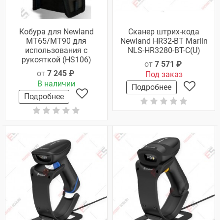
Кобура для Newland
Сканер штрих-кода
MT65/MT90 для
Newland HR32-BT Marlin
использования с
NLS-HR3280-BT-C(U)
рукояткой (HS106)
от
7 571 ₽
от
7 245 ₽
Под заказ
В наличии
Подробнее
Подробнее