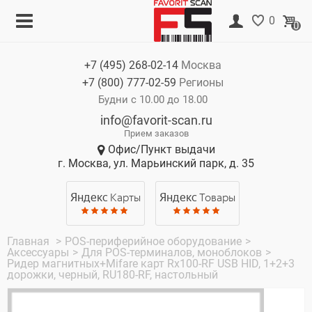
Меню
Корзина
0
0
Каталог
Нет товаров
+7 (495)
268-02-14
Москва
Акции
+7 (800)
777-02-59
Регионы
О компании
Будни с 10.00 до 18.00
info@favorit-scan.ru
Оплата
Прием заказов
Офис/Пункт выдачи
Доставка
г. Москва, ул. Марьинский парк, д. 35
Гарантия
Яндекс
Карты
Яндекс
Товары
Контакты
Главная
>
POS-периферийное оборудование
>
Аксессуары
>
Для POS-терминалов, моноблоков
>
Ридер магнитных+Mifare карт Rx100-RF USB HID, 1+2+3
дорожки, черный, RU180-RF, настольный