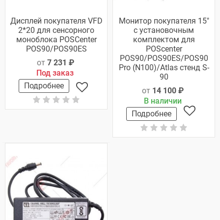
Дисплей покупателя VFD
Монитор покупателя 15"
2*20 для сенсорного
с установочным
моноблока POSCenter
комплектом для
POS90/POS90ES
POScenter
POS90/POS90ES/POS90
от
7 231 ₽
Pro (N100)/Atlas стенд S-
Под заказ
90
Подробнее
от
14 100 ₽
В наличии
Подробнее