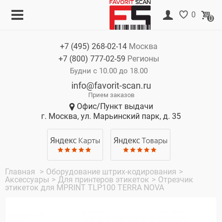
Меню
Корзина
0
0
Каталог
Нет товаров
+7 (495)
268-02-14
Москва
Акции
+7 (800)
777-02-59
Регионы
О компании
Будни с 10.00 до 18.00
info@favorit-scan.ru
Оплата
Прием заказов
Офис/Пункт выдачи
Доставка
г. Москва, ул. Марьинский парк, д. 35
Гарантия
Яндекс
Карты
Яндекс
Товары
Контакты
Главная
>
Оборудование штрих-кодирования
>
Аксессуары
>
Для принтеров этикеток
>
Отрезчик
этикеток для MPRINT TLP100 TERRA NOVA