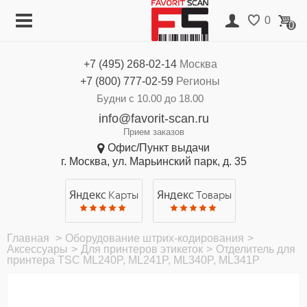
Меню
Корзина
0
0
Каталог
Нет товаров
+7 (495)
268-02-14
Москва
Акции
+7 (800)
777-02-59
Регионы
О компании
Будни с 10.00 до 18.00
info@favorit-scan.ru
Оплата
Прием заказов
Офис/Пункт выдачи
Доставка
г. Москва, ул. Марьинский парк, д. 35
Гарантия
Яндекс
Карты
Яндекс
Товары
Контакты
Главная
>
Оборудование штрих-кодирования
>
Аксессуары
>
Для принтеров этикеток
>
Отделитель для
принтера TSC ML240P, ML241P, ML340P, ML341P