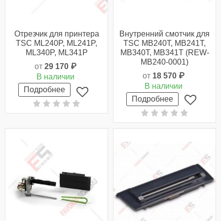
Отрезчик для принтера
Внутренний смотчик для
TSC ML240P, ML241P,
TSC MB240T, MB241T,
ML340P, ML341P
MB340T, MB341T (REW-
MB240-0001)
от
29 170 ₽
от
18 570 ₽
В наличии
В наличии
Подробнее
Подробнее