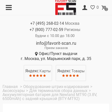
Меню
Корзина
0
0
Каталог
Нет товаров
+7 (495)
268-02-14
Москва
Акции
+7 (800)
777-02-59
Регионы
О компании
Будни с 10.00 до 18.00
info@favorit-scan.ru
Оплата
Прием заказов
Офис/Пункт выдачи
Доставка
г. Москва, ул. Марьинский парк, д. 35
Гарантия
Яндекс
Карты
Яндекс
Товары
Контакты
Главная
>
Оборудование штрих-кодирования
>
Аксессуары
>
Для терминалов сбора данных
>
Аккумуляторная батарея для Newland MT90 (3.8V,
6500mAh) с задней крышкой (BTY-MT92)