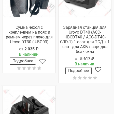
Сумка чехол с
Зарядная станция для
креплением на пояс и
Urovo DT40 (ACC-
ремнем через плечо для
HBCDT40 / ACC-DT40-
Urovo DT30 (U-BG03)
CRD-1) 1 слот для ТСД + 1
слот для АКБ / зарядка
от
2 035 ₽
без чехла
В наличии
от
5 617 ₽
Подробнее
В наличии
Подробнее