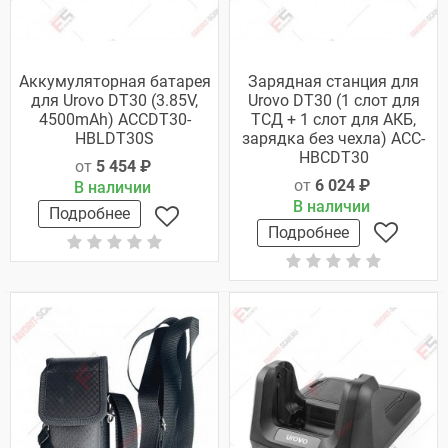
Аккумуляторная батарея
Зарядная станция для
для Urovo DT30 (3.85V,
Urovo DT30 (1 слот для
4500mAh) ACCDT30-
ТСД + 1 слот для АКБ,
HBLDT30S
зарядка без чехла) ACC-
HBCDT30
от
5 454 ₽
от
6 024 ₽
В наличии
В наличии
Подробнее
Подробнее