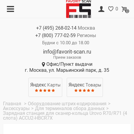
Меню
Корзина
0
0
Каталог
Нет товаров
+7 (495)
268-02-14
Москва
Акции
+7 (800)
777-02-59
Регионы
О компании
Будни с 10.00 до 18.00
info@favorit-scan.ru
Оплата
Прием заказов
Офис/Пункт выдачи
Доставка
г. Москва, ул. Марьинский парк, д. 35
Гарантия
Яндекс
Карты
Яндекс
Товары
Контакты
Главная
>
Оборудование штрих-кодирования
>
Аксессуары
>
Для терминалов сбора данных
>
Зарядная станция для сканер-кольца Urovo R70/R71 (4
слота) ACCU2-HBCR7X