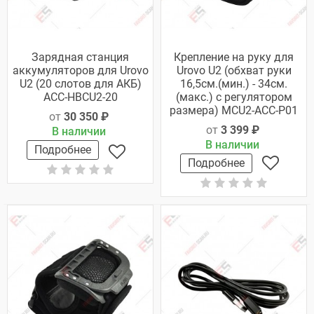
Зарядная станция
Крепление на руку для
аккумуляторов для Urovo
Urovo U2 (обхват руки
U2 (20 слотoв для АКБ)
16,5см.(мин.) - 34см.
ACC-HBCU2-20
(макс.) с регулятором
размера) MCU2-ACC-P01
от
30 350 ₽
от
3 399 ₽
В наличии
В наличии
Подробнее
Подробнее