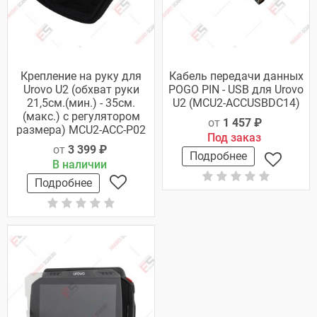
Крепление на руку для
Кабель передачи данных
Urovo U2 (обхват руки
POGO PIN - USB для Urovo
21,5cм.(мин.) - 35cм.
U2 (MCU2-ACCUSBDC14)
(макс.) с регулятором
от
1 457 ₽
размера) MCU2-ACC-P02
Под заказ
от
3 399 ₽
Подробнее
В наличии
Подробнее