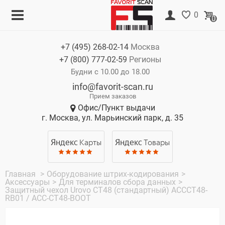
Меню
Корзина
0
0
Каталог
Нет товаров
+7 (495)
268-02-14
Москва
Акции
+7 (800)
777-02-59
Регионы
О компании
Будни с 10.00 до 18.00
info@favorit-scan.ru
Оплата
Прием заказов
Офис/Пункт выдачи
Доставка
г. Москва, ул. Марьинский парк, д. 35
Гарантия
Яндекс
Карты
Яндекс
Товары
Контакты
Главная
>
Оборудование штрих-кодирования
>
Аксессуары
>
Для терминалов сбора данных
>
Защитный чехол Urovo СT48 (стандартный) ACCCT48-
RB01 / ACC-CT48-BOOT