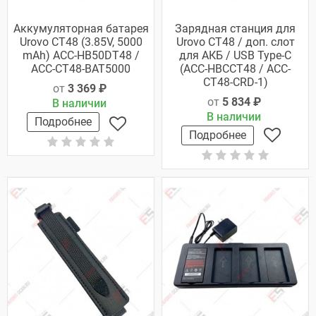
Аккумуляторная батарея
Зарядная станция для
Urovo CT48 (3.85V, 5000
Urovo CT48 / доп. слот
mAh) ACC-HB50DT48 /
для АКБ / USB Type-C
ACC-CT48-BAT5000
(ACC-HBCCT48 / ACC-
CT48-CRD-1)
от
3 369 ₽
от
5 834 ₽
В наличии
В наличии
Подробнее
Подробнее