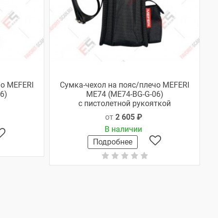
чо MEFERI
Сумка-чехол на пояс/плечо MEFERI
6)
ME74 (ME74-BG-G-06)
с пистолетной рукояткой
от
2 605 ₽
В наличии
Подробнее