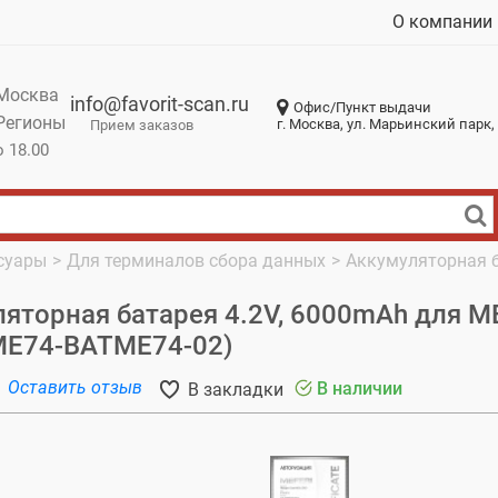
О компании
Москва
info@favorit-scan.ru
Офис/Пункт выдачи
Регионы
г. Москва, ул. Марьинский парк, 
Прием заказов
о 18.00
суары
>
Для терминалов сбора данных
>
Аккумуляторная б
яторная батарея 4.2V, 6000mAh для M
ME74-BATME74-02)
Оставить отзыв
В наличии
В закладки