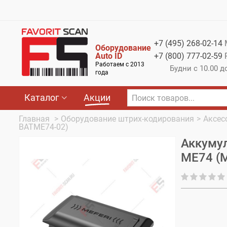
Меню
Каталог
+7 (495)
268-02-14
Оборудование
Акции
Auto ID
+7 (800)
777-02-59
Работаем с 2013
Будни с 10.00 д
О компании
года
Оплата
Каталог
Акции
Доставка
Главная
>
Оборудование штрих-кодирования
>
Аксес
BATME74-02)
Гарантия
Аккумул
Контакты
ME74 (