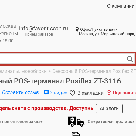
О компании
Москва
info@favorit-scan.ru
Офис/Пункт выдачи
Регионы
г. Москва, ул. Марьинский парк, 
Прием заказов
о 18.00
рминалы, моноблоки
>
Сенсорный POS-терминал Posiflex ZT
ый POS-терминал Posiflex ZT-3116
Оставить отзыв
2 видео
Под заказ
В закладки
дель снята с производства. Доступны
Аналоги
 при оптовом заказе
Оперативная доставка