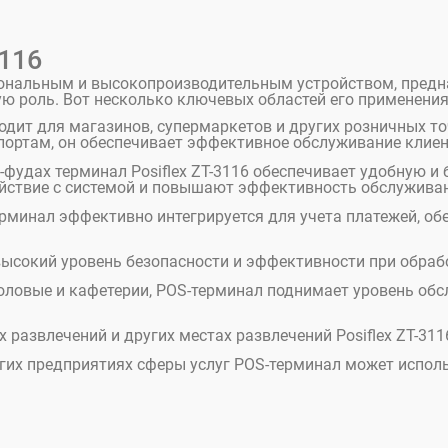
3116
циональным и высокопроизводительным устройством, пред
ую роль. Вот несколько ключевых областей его применения
ходит для магазинов, супермаркетов и других розничных т
портам, он обеспечивает эффективное обслуживание клиен
-фудах терминал Posiflex ZT-3116 обеспечивает удобную и
ствие с системой и повышают эффективность обслуживан
ерминал эффективно интегрируется для учета платежей, 
 высокий уровень безопасности и эффективности при обра
оловые и кафетерии, POS-терминал поднимает уровень обс
х развлечений и других местах развлечений Posiflex ZT-31
угих предприятиях сферы услуг POS-терминал может исполь