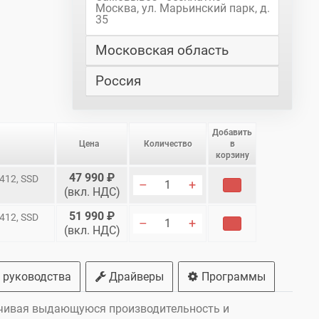
Москва, ул. Марьинский парк, д.
35
Московская область
Россия
Добавить
Цена
Количество
в
корзину
47 990 ₽
6412, SSD
В корзину
(вкл. НДС)
51 990 ₽
6412, SSD
В корзину
(вкл. НДС)
 руководства
Драйверы
Программы
печивая выдающуюся производительность и