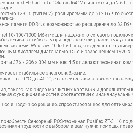
ом Intel Elkhart Lake Celeron J6412 с частотой до 2.6 ГГц
задач.
стью 128 Гб (тип M.2), расширяемым до 512 Гб, что обес
записи.
ивной памяти DDR4, с возможностью расширения до 32 Гб 
rnet 10/100/1000 Мбит/с для надежного сетевого подключ
т, обеспечивают гибкость при подключении различных устро
ые системы Windows 10 IoT и Linux, что делает его униве
очным дисплеем диагональю 15,6" и разрешением 1920 x 1
ли.
риты 376 x 206 x 304 мм и вес 4,5 кг делают терминал ко
ечивает стабильное энергоснабжение.
ий – от 0 °C до -40 °C, с относительной влажностью воздух
, такого как ридер магнитных карт MSR и дополнительны
ения функциональности в соответствии с индивидуальны
ичное и надежное решение, спроектированное для оптимиз
е приобрести Сенсорный POS-терминал Posiflex ZT-3116 по 
с возникли трудности с выбором и вам нужна помощь, позвон