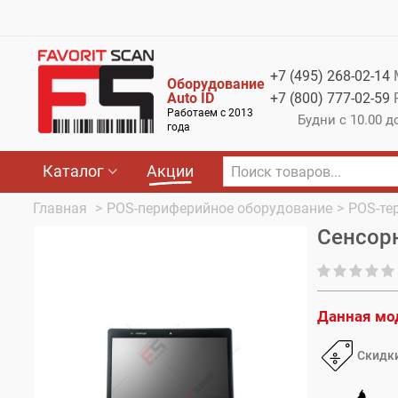
Меню
Каталог
+7 (495)
268-02-14
Оборудование
Акции
Auto ID
+7 (800)
777-02-59
Работаем с 2013
Будни с 10.00 д
О компании
года
Оплата
Каталог
Акции
Доставка
Главная
>
POS-периферийное оборудование
>
POS-те
Сенсорн
Гарантия
Контакты
Данная мо
Скидки