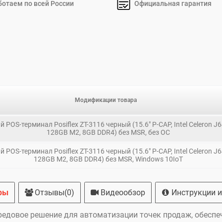
ботаем по всей России
Официальная гарантия
Модификации товара
 POS-терминал Posiflex ZT-3116 черный (15.6" P-CAP, Intel Celeron J
128GB M2, 8GB DDR4) без MSR, без ОС
 POS-терминал Posiflex ZT-3116 черный (15.6" P-CAP, Intel Celeron J
128GB M2, 8GB DDR4) без MSR, Windows 10IoT
ры
Отзывы(0)
Видеообзор
Инструкции и
передовое решение для автоматизации точек продаж, обес