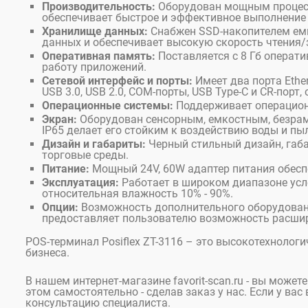
Производительность:
Оборудован мощным процессор
обеспечивает быстрое и эффективное выполнение 
Хранилище данных:
Снабжен SSD-накопителем емко
данных и обеспечивает высокую скорость чтения/
Оперативная память:
Поставляется с 8 Гб операт
работу приложений.
Сетевой интерфейс и порты:
Имеет два порта Ethe
USB 3.0, USB 2.0, COM-порты, USB Type-C и CR-пор
Операционные системы:
Поддерживает операционн
Экран:
Оборудован сенсорным, емкостным, безрам
IP65 делает его стойким к воздействию воды и пы
Дизайн и габариты:
Черный стильный дизайн, габа
торговые среды.
Питание:
Мощный 24V, 60W адаптер питания обесп
Эксплуатация:
Работает в широком диапазоне услов
относительная влажность 10% - 90%.
Опции:
Возможность дополнительного оборудования
предоставляет пользователю возможность расшир
POS-терминал Posiflex ZT-3116 – это высокотехнолог
бизнеса.
В нашем интернет-магазине favorit-scan.ru - вы может
этом самостоятельно - сделав заказ у нас. Если у ва
консультацию специалиста.