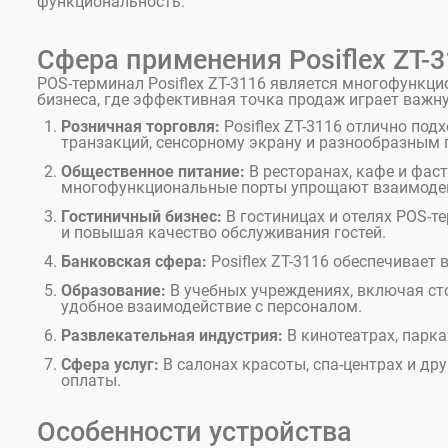
функциональность.
Сфера применения Posiflex ZT-
POS-терминал Posiflex ZT-3116 является многофунк
бизнеса, где эффективная точка продаж играет важн
Розничная торговля:
Posiflex ZT-3116 отлично под
транзакций, сенсорному экрану и разнообразным 
Общественное питание:
В ресторанах, кафе и фаст
многофункциональные порты упрощают взаимодей
Гостиничный бизнес:
В гостиницах и отелях POS-т
и повышая качество обслуживания гостей.
Банковская сфера:
Posiflex ZT-3116 обеспечивает
Образование:
В учебных учреждениях, включая ст
удобное взаимодействие с персоналом.
Развлекательная индустрия:
В кинотеатрах, парка
Сфера услуг:
В салонах красоты, спа-центрах и др
оплаты.
Особенности устройства