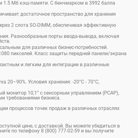
 и 1.5 Мб кэш-памяти. С бенчмарком в 3992 балла
печивает достаточное пространство для хранения
через 2 слота SO-DIMM, обеспечивая эффективную
ения. Разнообразные порты ввода-вывода, включая
йств.
рсальным для различных бизнес-потребностей.
080 пикселей. Класс защиты передней панели/экрана
мпактным и легким для интеграции в различные
а 20–90%. Условия хранения: -20°C - 70°C,
й монитор 10,1” с сенсорным управлением (PCAP),
ми требованиями бизнеса.
ации процессов точек продаж в различных отраслях
доступной цене, с доставкой. Вы можете убедиться в
ите по телефону 8 (800) 777-02-59 и вы получите