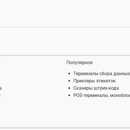
ю
Популярное
Терминалы сбора данных
Принтеры этикеток
а
Сканеры штрих-кода
я
POS-терминалы, монобло