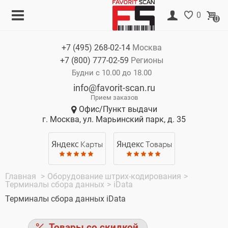
Меню
Корзина
0
0
Каталог
Нет товаров
+7 (495)
268-02-14
Москва
Акции
+7 (800)
777-02-59
Регионы
О компании
Будни с 10.00 до 18.00
info@favorit-scan.ru
Оплата
Прием заказов
Офис/Пункт выдачи
Доставка
г. Москва, ул. Марьинский парк, д. 35
Гарантия
Яндекс
Карты
Яндекс
Товары
Контакты
Главная
>
Оборудование штрих-кодирования
>
Терминалы сбора данных
>
iData
Терминалы сбора данных iData
Товары со скидкой