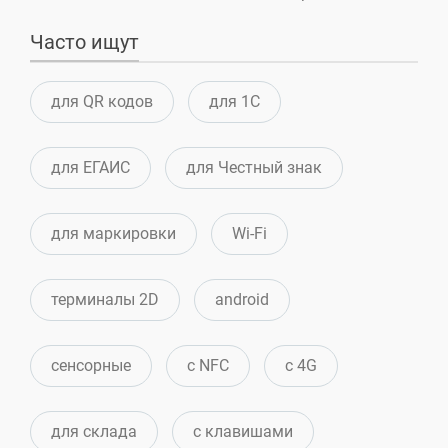
Часто ищут
для QR кодов
для 1С
для ЕГАИС
для Честный знак
для маркировки
Wi-Fi
терминалы 2D
android
сенсорные
c NFC
с 4G
для склада
c клавишами