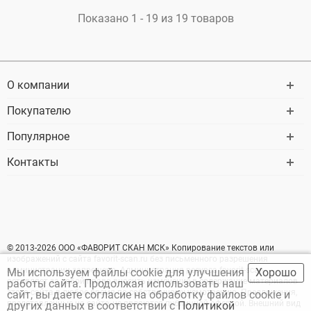
Показано 1 - 19 из 19 товаров
О компании
Покупателю
Популярное
Контакты
© 2013-2026 ООО «ФАВОРИТ СКАН МСК» Копирование текстов или
изображений с сайта favorit-scan.ru без письменного разрешения
администрации запрещено. Администрация ресурса favorit-scan
Мы используем файлы cookie для улучшения
Хорошо
оставляет за собой право вносить изменение в содержание материалов
работы сайта. Продолжая использовать наш
этого сайта в любое время по собственному усмотрению. Предложения,
сайт, вы даете согласие на обработку файлов cookie и
представленные на сайте, не являются публичной офертой. Внешний вид
других данных в соответствии с
Политикой