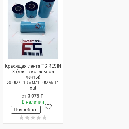
Красящая лента TS RESIN
X (для текстильной
ленты)
300м/110мм/110мм/1",
out
от
3 075 ₽
В наличии
Подробнее