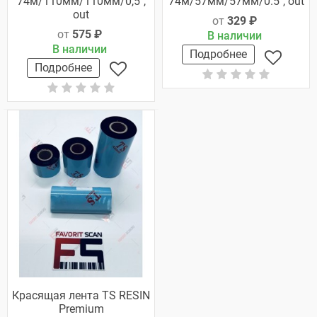
74м/110мм/110мм/0,5",
74м/57мм/57мм/0.5", out
out
от
329 ₽
от
575 ₽
В наличии
В наличии
Подробнее
Подробнее
Красящая лента TS RESIN
Premium