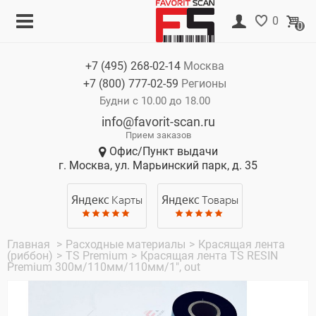
Меню
Корзина
0
0
Каталог
Нет товаров
+7 (495)
268-02-14
Москва
Акции
+7 (800)
777-02-59
Регионы
О компании
Будни с 10.00 до 18.00
info@favorit-scan.ru
Оплата
Прием заказов
Офис/Пункт выдачи
Доставка
г. Москва, ул. Марьинский парк, д. 35
Гарантия
Яндекс
Карты
Яндекс
Товары
Контакты
Главная
>
Расходные материалы
>
Красящая лента
(риббон)
>
TS Premium
>
Красящая лента TS RESIN
Premium 300м/110мм/110мм/1", out