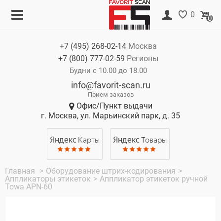
Меню
Корзина
0
0
Каталог
Нет товаров
+7 (495)
268-02-14
Москва
Акции
+7 (800)
777-02-59
Регионы
О компании
Будни с 10.00 до 18.00
info@favorit-scan.ru
Оплата
Прием заказов
Офис/Пункт выдачи
Доставка
г. Москва, ул. Марьинский парк, д. 35
Гарантия
Яндекс
Карты
Яндекс
Товары
Контакты
Главная
>
Оборудование штрих-кодирования
>
Аппликаторы этикеток
>
Аппликатор этикеток ручной
Towa APN-60