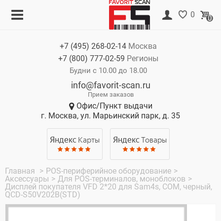
Меню
Корзина
0
0
Каталог
Нет товаров
+7 (495)
268-02-14
Москва
Акции
+7 (800)
777-02-59
Регионы
О компании
Будни с 10.00 до 18.00
info@favorit-scan.ru
Оплата
Прием заказов
Офис/Пункт выдачи
Доставка
г. Москва, ул. Марьинский парк, д. 35
Гарантия
Яндекс
Карты
Яндекс
Товары
Контакты
Главная
>
POS-периферийное оборудование
>
Аксессуары
>
Для POS-терминалов, моноблоков
>
Дисплей покупателя VFD 2*20 для Sam4s, COM, черный,
QCD-S50V202B(STD)