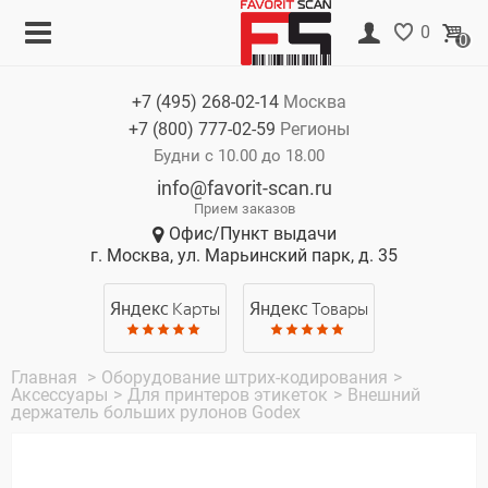
Меню
Корзина
0
0
Каталог
Нет товаров
+7 (495)
268-02-14
Москва
Акции
+7 (800)
777-02-59
Регионы
О компании
Будни с 10.00 до 18.00
info@favorit-scan.ru
Оплата
Прием заказов
Офис/Пункт выдачи
Доставка
г. Москва, ул. Марьинский парк, д. 35
Гарантия
Яндекс
Карты
Яндекс
Товары
Контакты
Главная
>
Оборудование штрих-кодирования
>
Аксессуары
>
Для принтеров этикеток
>
Внешний
держатель больших рулонов Godex