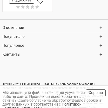
Подробнее
О компании
Покупателю
Популярное
Контакты
© 2013-2026 ООО «ФАВОРИТ СКАН МСК» Копирование текстов или
изображений с сайта favorit-scan.ru без письменного разрешения
администрации запрещено. Администрация ресурса favorit-scan
Мы используем файлы cookie для улучшения
Хорошо
оставляет за собой право вносить изменение в содержание материалов
работы сайта. Продолжая использовать наш
этого сайта в любое время по собственному усмотрению. Предложения,
сайт, вы даете согласие на обработку файлов cookie и
представленные на сайте, не являются публичной офертой. Внешний вид
других данных в соответствии с
Политикой
товара, комплектация, характеристики и цена товаров может быть