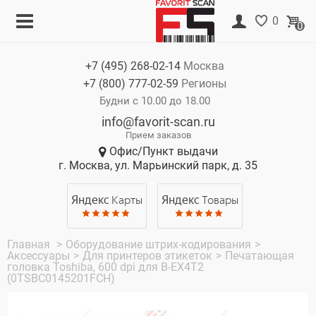
Меню
Корзина
0
0
Каталог
Нет товаров
+7 (495)
268-02-14
Москва
Акции
+7 (800)
777-02-59
Регионы
О компании
Будни с 10.00 до 18.00
info@favorit-scan.ru
Оплата
Прием заказов
Офис/Пункт выдачи
Доставка
г. Москва, ул. Марьинский парк, д. 35
Гарантия
Яндекс
Карты
Яндекс
Товары
Контакты
Главная
>
Оборудование штрих-кодирования
>
Аксессуары
>
Для принтеров этикеток
>
Печатающая
головка Toshiba, 600 dpi для B-EX4T2
(0TSBC0145201FCH)