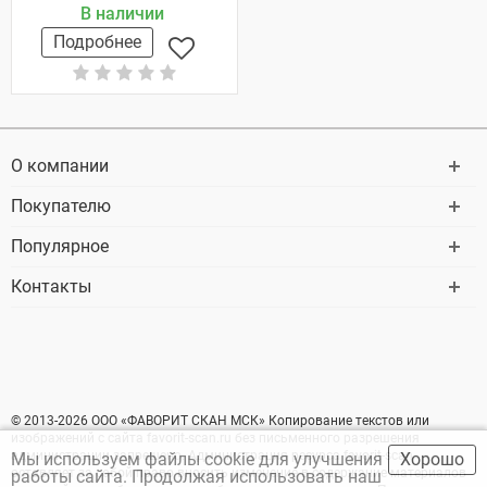
В наличии
Подробнее
О компании
Покупателю
Популярное
Контакты
© 2013-2026 ООО «ФАВОРИТ СКАН МСК» Копирование текстов или
изображений с сайта favorit-scan.ru без письменного разрешения
администрации запрещено. Администрация ресурса favorit-scan
Мы используем файлы cookie для улучшения
Хорошо
оставляет за собой право вносить изменение в содержание материалов
работы сайта. Продолжая использовать наш