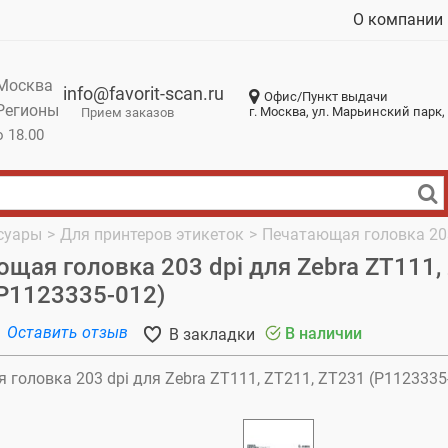
О компании
Москва
info@favorit-scan.ru
Офис/Пункт выдачи
Регионы
г. Москва, ул. Марьинский парк, 
Прием заказов
о 18.00
суары
>
Для принтеров этикеток
>
Печатающая головка 203
щая головка 203 dpi для Zebra ZT111,
P1123335-012)
Оставить отзыв
В наличии
В закладки
головка 203 dpi для Zebra ZT111, ZT211, ZT231 (P1123335