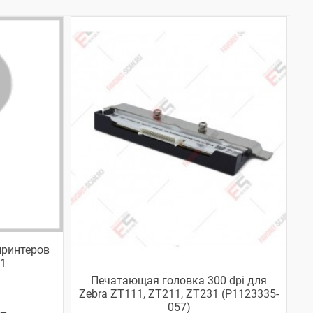
принтеров
1
Печатающая головка 300 dpi для
Zebra ZT111, ZT211, ZT231 (P1123335-
057)