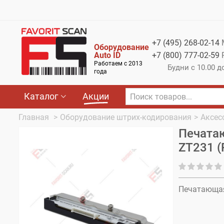
Меню
Каталог
+7 (495)
268-02-14
Оборудование
Акции
Auto ID
+7 (800)
777-02-59
Работаем с 2013
Будни с 10.00 д
О компании
года
Оплата
Каталог
Акции
Доставка
Главная
>
Оборудование штрих-кодирования
>
Аксес
Печатаю
Гарантия
ZT231 (
Контакты
Печатающая 