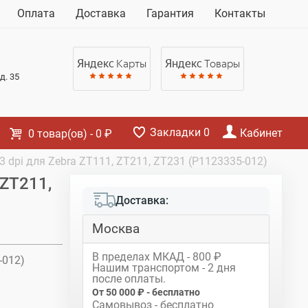
Корзина
Оплата
Доставка
Гарантия
Контакты
Нет товаров
Яндекс
Карты
Яндекс
Товары
д. 35
Закладки
0
Кабинет
0
товар(ов)
-
0 ₽
 dpi для Zebra ZT111, ZT211, ZT231 (P1123335-012)
 ZT211,
Доставка:
Москва
В пределах МКАД - 800 ₽
-012)
Нашим транспортом - 2 дня
после оплаты.
От 50 000 ₽ - бесплатно
Самовывоз - бесплатно