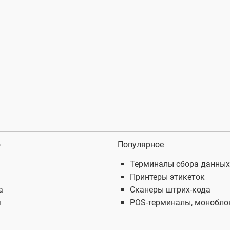
ю
Популярное
Терминалы сбора данных
Принтеры этикеток
а
Сканеры штрих-кода
я
POS-терминалы, монобло