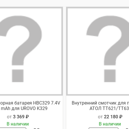
орная батарея HBC329 7.4V
Внутренний смотчик для 
 mAh для UROVO K329
АТОЛ TT621/TT63
от
3 369 ₽
от
22 180 ₽
В наличии
В наличии