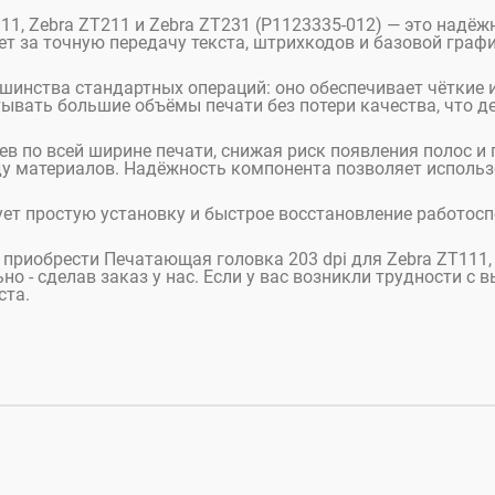
111, Zebra ZT211 и Zebra ZT231 (P1123335-012) — это над
ет за точную передачу текста, штрихкодов и базовой графи
шинства стандартных операций: оно обеспечивает чёткие 
ывать большие объёмы печати без потери качества, что 
в по всей ширине печати, снижая риск появления полос и 
ду материалов. Надёжность компонента позволяет использ
ет простую установку и быстрое восстановление работоспо
е приобрести Печатающая головка 203 dpi для Zebra ZT111,
о - сделав заказ у нас. Если у вас возникли трудности с
ста.