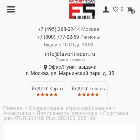
Меню
Корзина
0
0
Каталог
Нет товаров
+7 (495)
268-02-14
Москва
Акции
+7 (800)
777-02-59
Регионы
О компании
Будни с 10.00 до 18.00
info@favorit-scan.ru
Оплата
Прием заказов
Офис/Пункт выдачи
Доставка
г. Москва, ул. Марьинский парк, д. 35
Гарантия
Яндекс
Карты
Яндекс
Товары
Контакты
Главная
>
Оборудование штрих-кодирования
>
Аксессуары
>
Для сканеров штрих-кода
>
Подставка
для АТОЛ SB2108 Plus, SB3100, SB5100