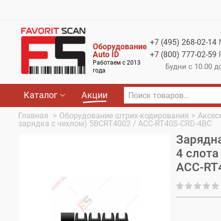
Меню
Каталог
+7 (495)
268-02-14
Оборудование
Акции
Auto ID
+7 (800)
777-02-59
Работаем с 2013
Будни с 10.00 д
О компании
года
Оплата
Каталог
Акции
Доставка
Главная
>
Оборудование штрих-кодирования
>
Аксес
зарядка с чехлом) 5BCRT4002 / ACC-RT40S-CRD-4BC
Гарантия
Зарядна
Контакты
4 слота
ACC-RT