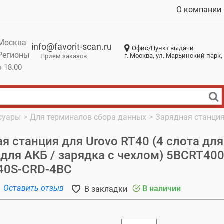
О компании
Москва
info@favorit-scan.ru
Офис/Пункт выдачи
Регионы
г. Москва, ул. Марьинский парк, 
Прием заказов
о 18.00
суары
>
Для терминалов сбора данных
>
Зарядная станция 
я станция для Urovo RT40 (4 слота для
 для АКБ / зарядка с чехлом) 5BCRT400
40S-CRD-4BC
Оставить отзыв
В наличии
В закладки