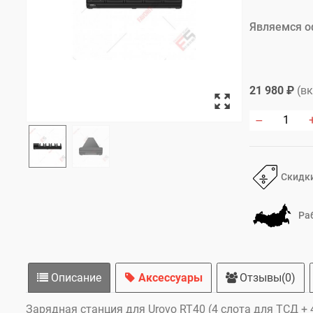
Являемся о
21 980 ₽
(в
Скидки
Ра
Описание
Аксессуары
Отзывы(0)
Зарядная станция для Urovo RT40 (4 слота для ТСД +