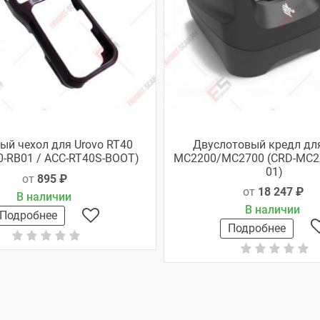
ый чехол для Urovo RT40
Двуслотовый кредл для
0-RB01 / ACC-RT40S-BOOT)
MC2200/MC2700 (CRD-MC2
01)
от
895 ₽
от
18 247 ₽
В наличии
В наличии
Подробнее
Подробнее