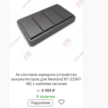
4х-слотовое зарядное устройство
аккумуляторов для Newland N7 (CDN7-
4B) с кабелем питания
от
6 984 ₽
В наличии
Подробнее