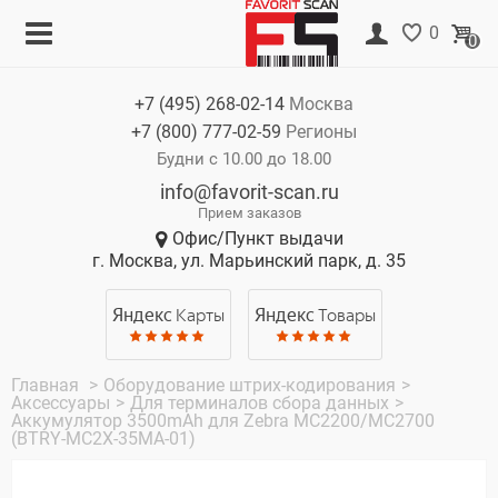
Меню
Корзина
0
0
Каталог
Нет товаров
+7 (495)
268-02-14
Москва
Акции
+7 (800)
777-02-59
Регионы
О компании
Будни с 10.00 до 18.00
info@favorit-scan.ru
Оплата
Прием заказов
Офис/Пункт выдачи
Доставка
г. Москва, ул. Марьинский парк, д. 35
Гарантия
Яндекс
Карты
Яндекс
Товары
Контакты
Главная
>
Оборудование штрих-кодирования
>
Аксессуары
>
Для терминалов сбора данных
>
Аккумулятор 3500mAh для Zebra MC2200/MC2700
(BTRY-MC2X-35MA-01)