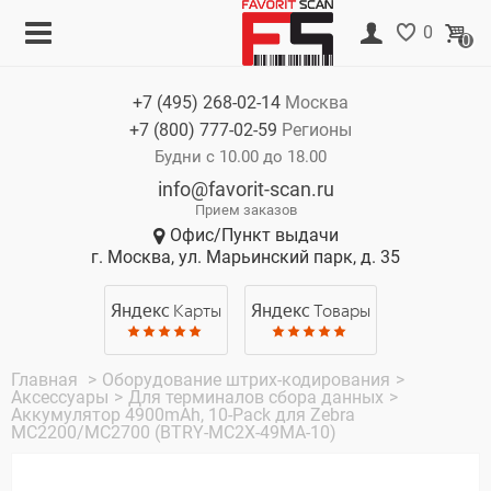
Меню
Корзина
0
0
Каталог
Нет товаров
+7 (495)
268-02-14
Москва
Акции
+7 (800)
777-02-59
Регионы
О компании
Будни с 10.00 до 18.00
info@favorit-scan.ru
Оплата
Прием заказов
Офис/Пункт выдачи
Доставка
г. Москва, ул. Марьинский парк, д. 35
Гарантия
Яндекс
Карты
Яндекс
Товары
Контакты
Главная
>
Оборудование штрих-кодирования
>
Аксессуары
>
Для терминалов сбора данных
>
Аккумулятор 4900mAh, 10-Pack для Zebra
MC2200/MC2700 (BTRY-MC2X-49MA-10)