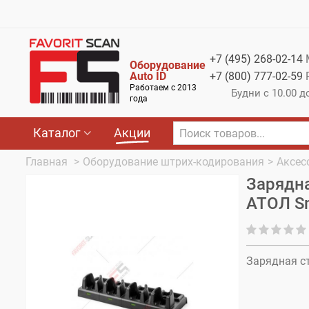
Меню
Каталог
+7 (495)
268-02-14
Оборудование
Акции
Auto ID
+7 (800)
777-02-59
Работаем с 2013
Будни с 10.00 д
О компании
года
Оплата
Каталог
Акции
Доставка
Главная
>
Оборудование штрих-кодирования
>
Аксес
Зарядна
Гарантия
АТОЛ Sm
Контакты
Зарядная ст