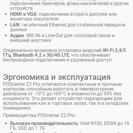
подключения принтеров, флеш-накопителей и других
устройств
HDMI и VGA
: подключение второго дисплея или
монитора покупателя
LAN
: гигабитный Ethernet для стабильной передачи
данных
Аудио
: MIC-IN и Line-Out для голосовой связи и
внешней акустики
Опционально возможна установка модулей
Wi-Fi 2,4/5
ГГц
,
Bluetooth 4.2
и
3G/4G LTE
, что обеспечивает
беспроводное подключение и удаленный доступ.
Эргономика и эксплуатация
POScenter Z2 Pro отличается компактным и прочным
корпусом, способным работать в температурном
диапазоне от -10°C до +60°C и влажности до 95% без
конденсата. Это делает устройство подходящим для
использования как в торговых залах, так и в складских
помещениях.
Преимущества POScenter Z2 Pro:
Высокая производительность
: Intel N100, DDR4 до 16
ГБ, SSD до 1 ТБ