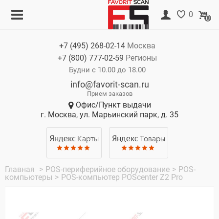
Меню
Корзина
0
0
Каталог
Нет товаров
+7 (495)
268-02-14
Москва
Акции
+7 (800)
777-02-59
Регионы
О компании
Будни с 10.00 до 18.00
info@favorit-scan.ru
Оплата
Прием заказов
Офис/Пункт выдачи
Доставка
г. Москва, ул. Марьинский парк, д. 35
Гарантия
Яндекс
Карты
Яндекс
Товары
Контакты
Главная
>
POS-периферийное оборудование
>
POS-
компьютеры
>
POS-компьютер POScenter Z2 Pro