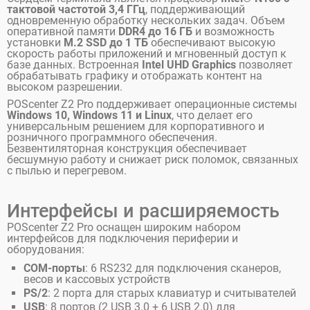
тактовой частотой 3,4 ГГц
, поддерживающий
одновременную обработку нескольких задач. Объем
оперативной памяти
DDR4 до 16 ГБ
и возможность
установки
M.2 SSD до 1 ТБ
обеспечивают высокую
скорость работы приложений и мгновенный доступ к
базе данных. Встроенная
Intel UHD Graphics
позволяет
обрабатывать графику и отображать контент на
высоком разрешении.
POScenter Z2 Pro поддерживает операционные системы
Windows 10, Windows 11 и Linux
, что делает его
универсальным решением для корпоративного и
розничного программного обеспечения.
Безвентиляторная конструкция обеспечивает
бесшумную работу и снижает риск поломок, связанных
с пылью и перегревом.
Интерфейсы и расширяемость
POScenter Z2 Pro оснащен широким набором
интерфейсов для подключения периферии и
оборудования:
COM-порты
: 6 RS232 для подключения сканеров,
весов и кассовых устройств
PS/2
: 2 порта для старых клавиатур и считывателей
USB
: 8 портов (2 USB 3.0 + 6 USB 2.0) для