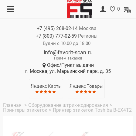
Меню
Корзина
0
0
Каталог
Нет товаров
+7 (495)
268-02-14
Москва
Акции
+7 (800)
777-02-59
Регионы
О компании
Будни с 10.00 до 18.00
info@favorit-scan.ru
Оплата
Прием заказов
Офис/Пункт выдачи
Доставка
г. Москва, ул. Марьинский парк, д. 35
Гарантия
Яндекс
Карты
Яндекс
Товары
Контакты
Главная
>
Оборудование штрих-кодирования
>
Принтеры этикеток
>
Принтер этикеток Toshiba B-EX4T2