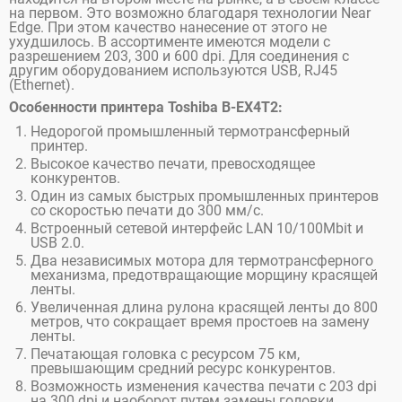
на первом. Это возможно благодаря технологии Near
Edge. При этом качество нанесение от этого не
ухудшилось. В ассортименте имеются модели с
разрешением 203, 300 и 600 dpi. Для соединения с
другим оборудованием используются USB, RJ45
(Ethernet).
Особенности принтера Toshiba B-EX4T2:
Недорогой промышленный термотрансферный
принтер.
Высокое качество печати, превосходящее
конкурентов.
Один из самых быстрых промышленных принтеров
со скоростью печати до 300 мм/с.
Встроенный сетевой интерфейс LAN 10/100Mbit и
USB 2.0.
Два независимых мотора для термотрансферного
механизма, предотвращающие морщину красящей
ленты.
Увеличенная длина рулона красящей ленты до 800
метров, что сокращает время простоев на замену
ленты.
Печатающая головка с ресурсом 75 км,
превышающим средний ресурс конкурентов.
Возможность изменения качества печати с 203 dpi
на 300 dpi и наоборот путем замены головки.