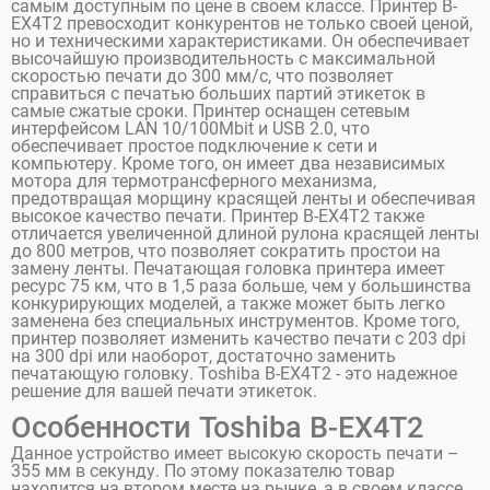
самым доступным по цене в своем классе. Принтер B-
EX4T2 превосходит конкурентов не только своей ценой,
но и техническими характеристиками. Он обеспечивает
высочайшую производительность с максимальной
скоростью печати до 300 мм/с, что позволяет
справиться с печатью больших партий этикеток в
самые сжатые сроки. Принтер оснащен сетевым
интерфейсом LAN 10/100Mbit и USB 2.0, что
обеспечивает простое подключение к сети и
компьютеру. Кроме того, он имеет два независимых
мотора для термотрансферного механизма,
предотвращая морщину красящей ленты и обеспечивая
высокое качество печати. Принтер B-EX4T2 также
отличается увеличенной длиной рулона красящей ленты
до 800 метров, что позволяет сократить простои на
замену ленты. Печатающая головка принтера имеет
ресурс 75 км, что в 1,5 раза больше, чем у большинства
конкурирующих моделей, а также может быть легко
заменена без специальных инструментов. Кроме того,
принтер позволяет изменить качество печати с 203 dpi
на 300 dpi или наоборот, достаточно заменить
печатающую головку. Toshiba B-EX4T2 - это надежное
решение для вашей печати этикеток.
Особенности Toshiba B-EX4T2
Данное устройство имеет высокую скорость печати –
355 мм в секунду. По этому показателю товар
находится на втором месте на рынке, а в своем классе