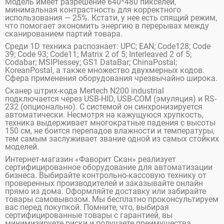
Модель имеет разрешение 640*480 пикселей,
минимальная контрастность для корректного
использования — 25%. Кстати, у нее есть спящий режим,
что помогает экономить энергию в перерывах между
сканированием партий товара.
Среди 1D техника распознает: UPC; EAN; Code128; Code
39; Code 93; Code11; Matrix 2 of 5; Interleaved 2 of 5;
Codabar; MSIPlessey; GS1 DataBar; ChinaPostal;
KoreanPostal, а также множество двухмерных кодов.
Сфера применения оборудования чрезвычайно широка.
Сканер штрих-кода Mertech N200 industrial
подключается через USB-HID, USB-COM (эмуляция) и RS-
232 (опционально). С системой он синхронизируется
автоматически. Несмотря на кажущуюся хрупкость,
техника выдерживает многократные падения с высоты
150 см, не боится перепадов влажности и температуры,
тем самым заслуживает звание одной из самых стойких
моделей.
Интернет-магазин «Фаворит Скан» реализует
сертифицированное оборудование для автоматизации
бизнеса. Выбирайте контрольно-кассовую технику от
проверенных производителей и заказывайте онлайн
прямо из дома. Оформляйте доставку или забирайте
товары самовывозом. Мы бесплатно проконсультируем
вас перед покупкой. Помните, что, выбирая
сертифицированные товары с гарантией, вы
минимизируете риски и получаете преимущества.