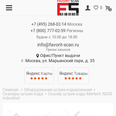
Меню
Корзина
0
0
Каталог
Нет товаров
+7 (495)
268-02-14
Москва
Акции
+7 (800)
777-02-59
Регионы
О компании
Будни с 10.00 до 18.00
info@favorit-scan.ru
Оплата
Прием заказов
Офис/Пункт выдачи
Доставка
г. Москва, ул. Марьинский парк, д. 35
Гарантия
Яндекс
Карты
Яндекс
Товары
Контакты
Главная
>
Оборудование штрих-кодирования
>
Сканеры штрих-кода
>
Сканер штрих-кода Mertech N200
industrial