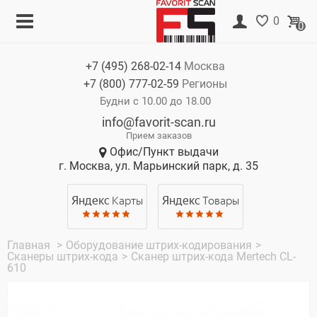
Меню
Корзина
0
0
Каталог
Нет товаров
+7 (495)
268-02-14
Москва
Акции
+7 (800)
777-02-59
Регионы
О компании
Будни с 10.00 до 18.00
info@favorit-scan.ru
Оплата
Прием заказов
Офис/Пункт выдачи
Доставка
г. Москва, ул. Марьинский парк, д. 35
Гарантия
Яндекс
Карты
Яндекс
Товары
Контакты
Главная
>
Оборудование штрих-кодирования
>
Сканеры штрих-кода
>
Сканер штрих-кода Mertech CL-
610