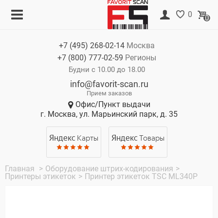
Меню
Корзина
0
0
Каталог
Нет товаров
+7 (495)
268-02-14
Москва
Акции
+7 (800)
777-02-59
Регионы
О компании
Будни с 10.00 до 18.00
info@favorit-scan.ru
Оплата
Прием заказов
Офис/Пункт выдачи
Доставка
г. Москва, ул. Марьинский парк, д. 35
Гарантия
Яндекс
Карты
Яндекс
Товары
Контакты
Главная
>
Оборудование штрих-кодирования
>
Принтеры этикеток
>
Принтер этикеток TSC ML340P