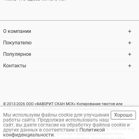
О компании
Покупателю
Популярное
Контакты
© 2013-2026 ООО «ФАВОРИТ СКАН МСК» Копирование текстов или
изображений с сайта favorit-scan.ru без письменного разрешения
администрации запрещено. Администрация ресурса favorit-scan
Мы используем файлы cookie для улучшения
Хорошо
оставляет за собой право вносить изменение в содержание материалов
работы сайта. Продолжая использовать наш
этого сайта в любое время по собственному усмотрению. Предложения,
сайт, вы даете согласие на обработку файлов cookie и
представленные на сайте, не являются публичной офертой. Внешний вид
других данных в соответствии с
Политикой
товара, комплектация, характеристики и цена товаров может быть
конфиденциальности.
изменена производителем и не соответствовать описанию на сайте.