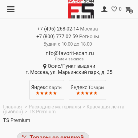
Меню
Корзина
0
0
Каталог
Нет товаров
+7 (495)
268-02-14
Москва
Акции
+7 (800)
777-02-59
Регионы
О компании
Будни с 10.00 до 18.00
info@favorit-scan.ru
Оплата
Прием заказов
Офис/Пункт выдачи
Доставка
г. Москва, ул. Марьинский парк, д. 35
Гарантия
Яндекс
Карты
Яндекс
Товары
Контакты
Главная
>
Расходные материалы
>
Красящая лента
(риббон)
>
TS Premium
TS Premium
Товары со скидкой